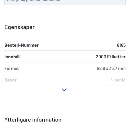
Egenskaper
Bestell-Nummer
8185
Innehåll
2000 Etiketter
Format
88,9 x 35,7 mm
Banor
1-banig
Färg
grön
Typ av skrivare
Matrisskrivare/nålskrivare
Fästegenskaper
permanent
Ytterligare information
Extra egenskap
grön