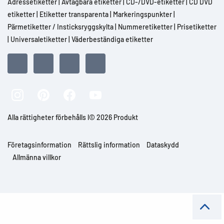
Adressetiketter
|
Avtagbara etiketter
|
CD-/DVD-etiketter
|
CD DVD
etiketter
|
Etiketter transparenta
|
Markeringspunkter
|
Pärmetiketter / Insticksryggskylta
|
Nummeretiketter
|
Prisetiketter
|
Universaletiketter
|
Väderbeständiga etiketter
Alla rättigheter förbehålls l© 2026 Produkt
Företagsinformation
Rättslig information
Dataskydd
Allmänna villkor