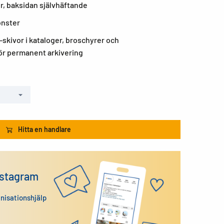
, baksidan självhäftande
önster
D-skivor i kataloger, broschyrer och
för permanent arkivering
Hitta en handlare
nstagram
anisationshjälp