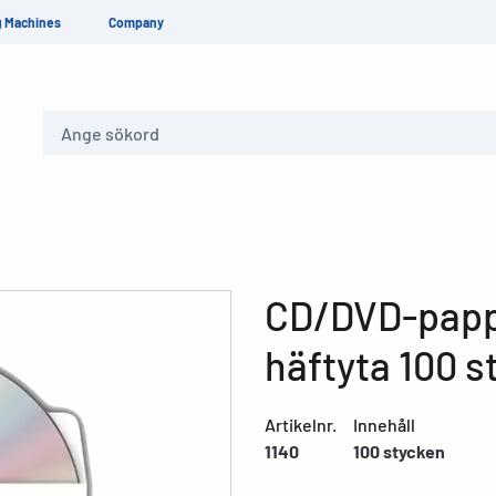
g Machines
Company
Sök
CD/DVD-pappe
häftyta 100 st
Artikelnr.
Innehåll
1140
100 stycken