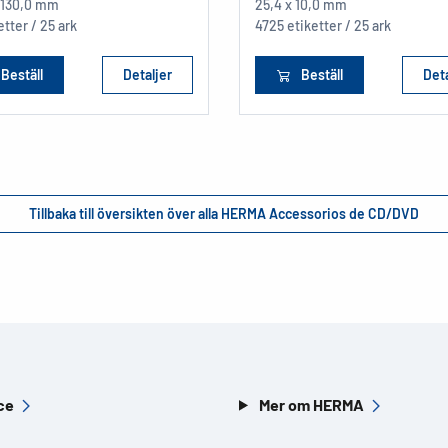
x 130,0 mm
25,4 x 10,0 mm
etter / 25 ark
4725 etiketter / 25 ark
Beställ
Detaljer
Beställ
Deta
Tillbaka till översikten över alla HERMA Accessorios de CD/DVD
ce
Mer om HERMA