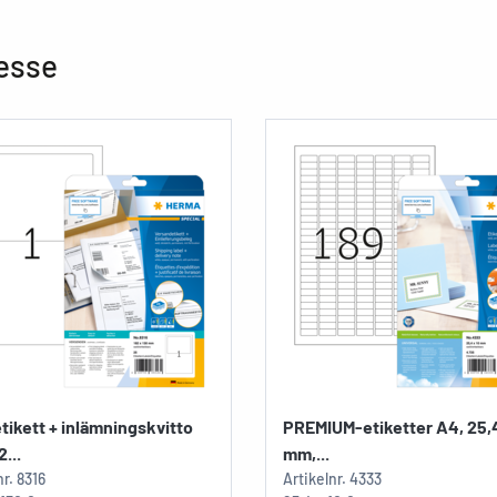
resse
tikett + inlämningskvitto
PREMIUM-etiketter A4, 25,4
...
mm,...
nr.
8316
Artikelnr.
4333