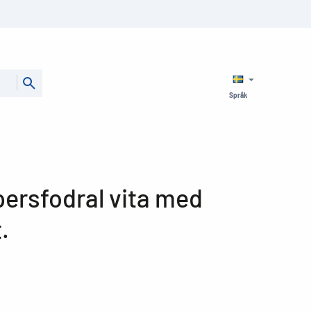
Språk
rsfodral vita med
.