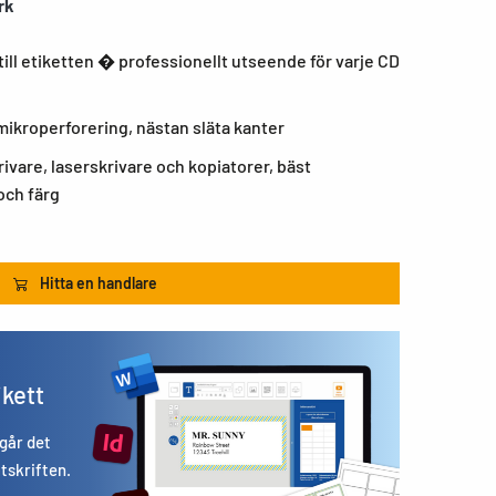
rk
till etiketten � professionellt utseende för varje CD
mikroperforering, nästan släta kanter
rivare, laserskrivare och kopiatorer, bäst
 och färg
Hitta en handlare
ikett
 går det
utskriften.