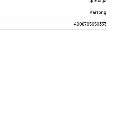
spetsiga
Kartong
4008705050333