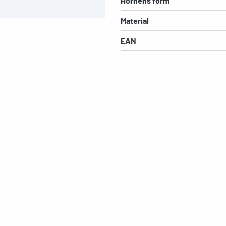
Hörnens form
Material
EAN