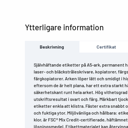
Ytterligare information
Beskrivning
Certifikat
Självhäftande etiketter på A5-ark, permanent hä
laser- och bläckstråleskrivare, kopiatorer, färg
färgkopiatorer. Arken löper lätt och smidigt i 
eftersom de är helt plana, har ett extra starkt
säkerhetskant runt hela arket. Hög vithetsgrad 
utskriftsresultat i svart och färg. Märkbart tjoc
etiketter enkla att klistra. Fäster extra snabbt 
och fuktiga ytor. Miljövänliga och hållbara: etik
klor, är FSC® Mix Credit-certifierade, häftämnet ä
lösningsmedel. Etikettmaterialet kan återvinn