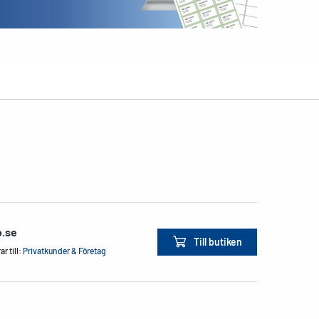
o.se
Till butiken
r till:
Privatkunder & Företag