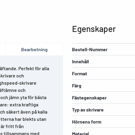
Egenskaper
Bearbetning
Bestell-Nummer
Innehåll
ftande. Perfekt för alla
Format
skrivare och
highspeed-skrivare
Färg
 häftämne och
och jämn yta för bästa
Fästegenskaper
kare: extra kraftiga
Typ av skrivare
och säkert även på kalla
etterna har blekts utan
Hörnens form
r fritt från
as tillsammans med
Material