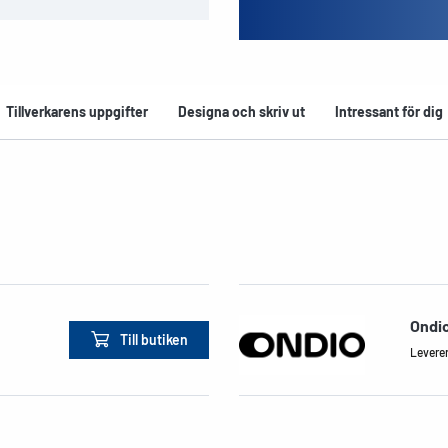
Tillverkarens uppgifter
Designa och skriv ut
Intressant för dig
Ondi
Till butiken
Leverera