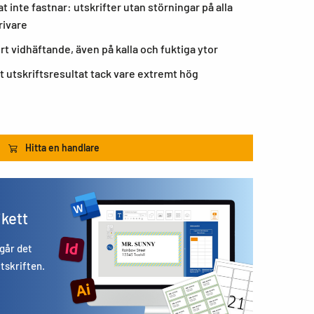
t inte fastnar: utskrifter utan störningar på alla
rivare
rt vidhäftande, även på kalla och fuktiga ytor
t utskriftsresultat tack vare extremt hög
Hitta en handlare
ikett
 går det
utskriften.