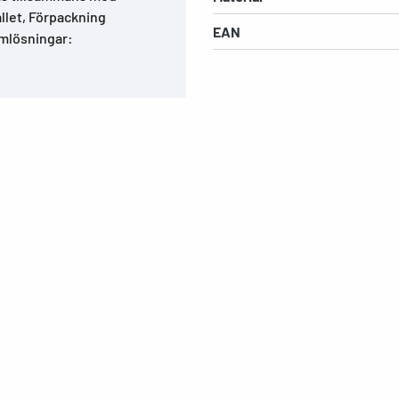
llet, Förpackning
EAN
amlösningar: