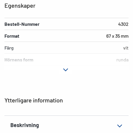
Egenskaper
Bestell-Nummer
4302
Format
67 x 35 mm
Färg
vit
Hörnens form
runda
Fästegenskaper
permanent häftande
Material
Papper
Yta
matt
Ytterligare information
Utförande
Ändlös, leporello-vikt
Tjocklek
82µ
Beskrivning
Ytvikt
147 g/m²