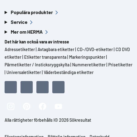
Populära produkter
Service
Mer om HERMA
Det här kan också vara av intresse
Adressetiketter
|
Avtagbara etiketter
|
CD-/DVD-etiketter
|
CD DVD
etiketter
|
Etiketter transparenta
|
Markeringspunkter
|
Pärmetiketter / Insticksryggskylta
|
Nummeretiketter
|
Prisetiketter
|
Universaletiketter
|
Väderbeständiga etiketter
Alla rättigheter förbehålls l© 2026 Sökresultat
Företagsinformation
Rättslig information
Dataskydd