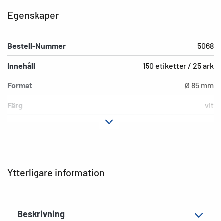
Egenskaper
Bestell-Nummer
5068
Innehåll
150 etiketter / 25 ark
Format
Ø 85 mm
Färg
vit
Fästegenskaper
avdragbar
Typ av skrivare
Laser, Copy, Ink
Material
Papper, matt
Ytterligare information
EAN
4008705050685
Beskrivning