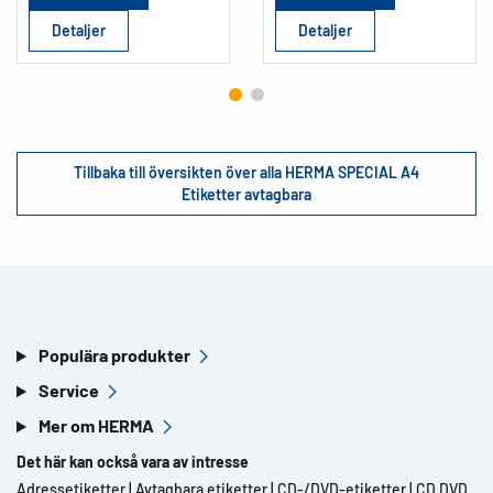
Detaljer
Detaljer
Tillbaka till översikten över alla HERMA SPECIAL A4
Etiketter avtagbara
Populära produkter
Service
Mer om HERMA
Det här kan också vara av intresse
Adressetiketter
|
Avtagbara etiketter
|
CD-/DVD-etiketter
|
CD DVD