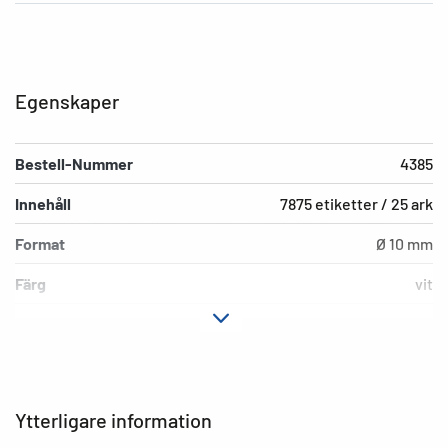
Egenskaper
Bestell-Nummer
4385
Innehåll
7875 etiketter / 25 ark
Format
Ø 10 mm
Färg
vit
Fästegenskaper
avdragbar
Typ av skrivare
Laser, Copy, Ink
Material
Papper, matt
Ytterligare information
Lämplig för
för prisetiketter