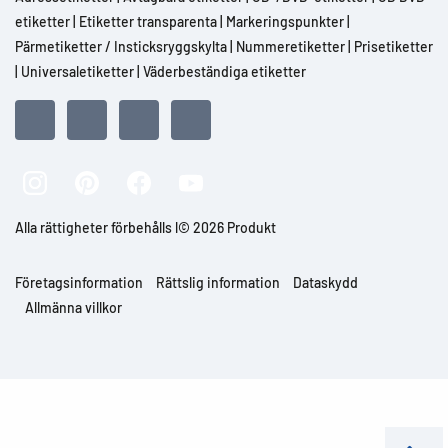
etiketter
|
Etiketter transparenta
|
Markeringspunkter
|
Pärmetiketter / Insticksryggskylta
|
Nummeretiketter
|
Prisetiketter
|
Universaletiketter
|
Väderbeständiga etiketter
Alla rättigheter förbehålls l© 2026 Produkt
Företagsinformation
Rättslig information
Dataskydd
Allmänna villkor